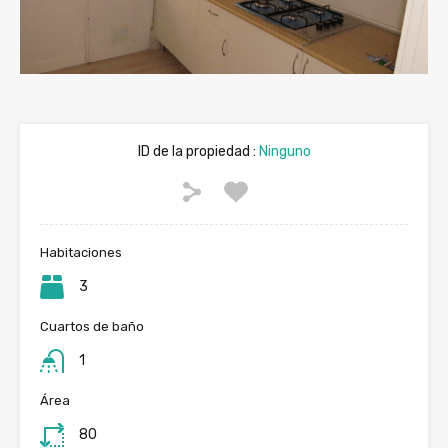
Prev
Nex
ious
t
ID de la propiedad :
Ninguno
Habitaciones
3
Cuartos de baño
1
Área
80